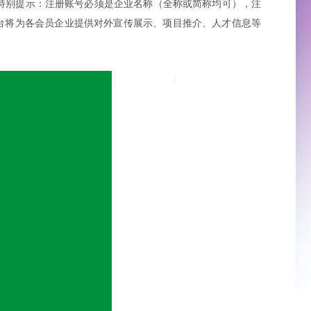
com/，特别提示：注册账号必须是企业名称（全称或简称均可），注
台将为各会员企业提供对外宣传展示、项目推介、人才信息等