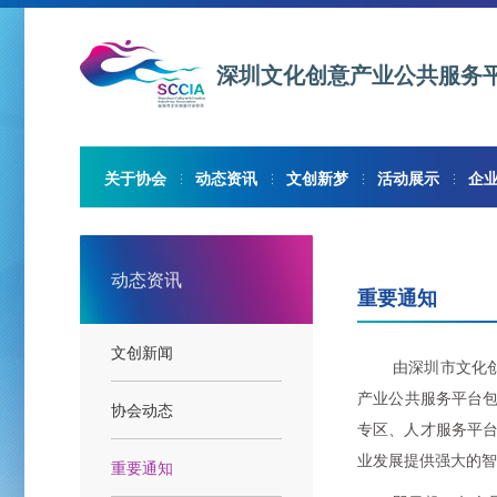
深圳文化创意产业公共服务
关于协会
动态资讯
文创新梦
活动展示
企
动态资讯
重要通知
文创新闻
由深圳市文化
产业公共服务平台
协会动态
专区、人才服务平台
业发展提供强大的智
重要通知