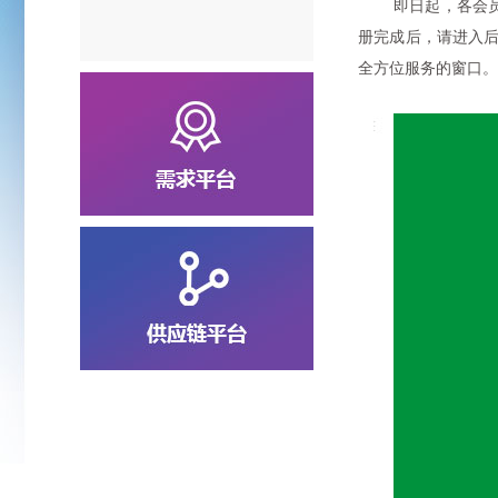
即日起，各会员
册完成后，请进入
全方位服务的窗口。