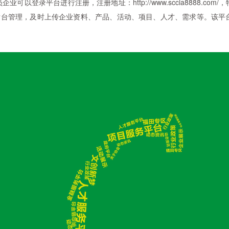
企业可以登录平台进行注册，注册地址：http://www.sccia8888.
后台管理，及时上传企业资料、产品、活动、项目、人才、需求等。该平