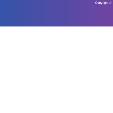
Copyright